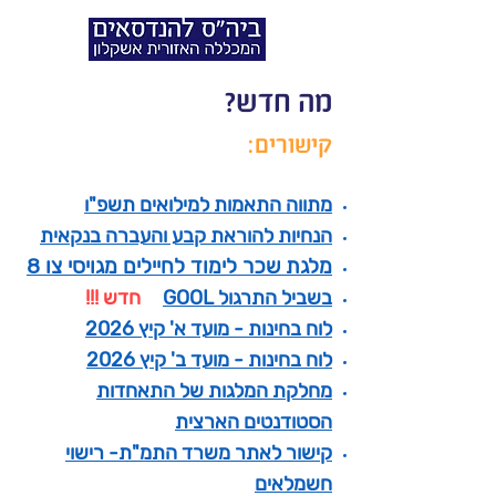
מה חדש?
קישורים:
מתווה התאמות למילואים תשפ"ו
הנחיות להוראת קבע והעברה בנקאית
מלגת שכר לימוד לחיילים מגויסי צו 8
בשביל ה
תרגול
GOOL
חדש !!!
לוח בחינות - מועד א' קיץ 2026
לוח בחינות - מועד ב' קיץ 2026
מחלקת המלגות של התאחדות
הסטודנטים הארצית
קישור לאתר משרד התמ"ת- רישוי
חשמלאים