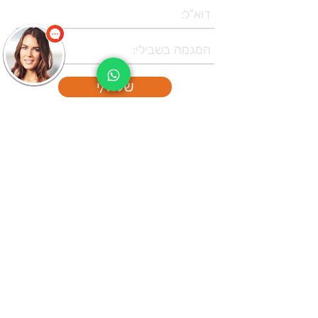
שלח/י
בית הספר להנדסאים -
המכללה האזורית אשקלון
רח' יצחק בן צבי 12, ת
.ד. 1071 אשקלון,
מיקוד 78461
8210*