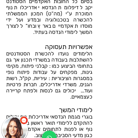
בסיום כל החובות האקדמיים הסטודנט
יקבל דיפלומת הנדסאי אדריכלות נוף
המוכרת ע”י (מה”ט) המכון הממשלתי
להכשרה בטכנולוגיה ובמדע ועל ידי
מוסדות אקדמיים בארץ ובחו”ל לצורך
המשך לימודי הנדסה בעתיד.
אפשרויות תעסוקה
הלימודים נועדו להכשרת הסטודנטים
להשתלבות בעבודה במשרדי תכנון אך גם
בתחומי הביצוע כמו : קבלני פיתוח, מקימי
גינות, מפקחים על עבודות פיתוח נופי
במסגרות הציבוריות : עיריות, קק"ל, רשות
הגנים, משרדי אדריכלים, חברות פרטיות
ועוד... יכולים גם לנסות ולפתח קריירה
כעצמאיים.
לימודי המשך
בוגרי מגמת הנדסאי אדריכלות נוף יכולים
להתקדם ללימודי תואר ראשון באדריכלות
נוף או לפנות לתחומים אקדמאים דומים
כגון מדעי הסביבה, או עיצוב.