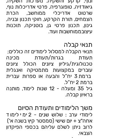
ונוף, קרקע והשקיה, מערכות השקיה,
גיאודזיה, טופוגרפיה, פרטי אדריכלות נוף,
שרטוט אדריכלי ממוחשב, הכרת
הצמחים, תורת הקרקע, חוקי תכנון ובניה,
גינון, תכנון פרטי גן, בוטניקה, תוכנות
עיצובממוחשבות ועוד.
תנאי קבלה
תנאי הקבלה למסלול לימודים זה כוללים;
תעודת בגרות/תעודת מכינה
טכנולוגית/גיליון ציונים הכולל ציונים
עוברים במקצועות מתמטיקה ואנגלית
ברמת 3 יח”ל והבעה או ספרות עברית
ברמת 2 יח”ל.
גיל 35 ומעלה - 12 שנות לימוד, מותנה
בראיון קבלה.
משך הלימודים ותעודת הסיום
לימודי ערב : שלוש שנים - 2 ימי לימוד
אחה"צ + יום שישי (סמסטר קיץ בשנה א')
לרוב ניתן לשלם עליהם בכספי הפיקדון
הצבאי.