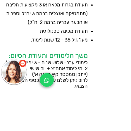
תעודת בגרות מלאה או 3 מקצועות הליבה
(מתמטיקה ואנגלית ברמת 3 יח”ל וספרות
או הבעה עברית ברמת 2 יח”ל)
תעודת מכינה טכנולוגית
מעל גיל 35 - 12 שנות לימוד.
משך הלימודים ותעודת הסיום:
​לימודי ערב : שלוש שנים - 3 ימים אחה"צ \
2 ימי לימוד אחה"צ + יום שישי
(ייתכן סמסטר קיץ בשנה א')
לרוב ניתן לשלם עליהם בכספי הפיקדון
הצבאי.
רוצה שנחזור אליך?
מעולה. רק למלא את הפרטים ואנחנו