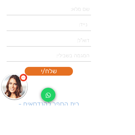
שלח/י
בית הספר להנדסאים -
המכללה האזורית אשקלון
רח' יצחק בן צבי 12, ת
.ד. 1071 אשקלון,
מיקוד 78461